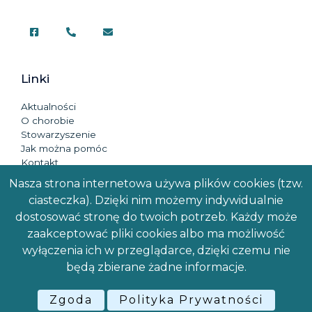
Linki
Aktualności
O chorobie
Stowarzyszenie
Jak można pomóc
Kontakt
Nasza strona internetowa używa plików cookies (tzw.
Dostępność
ciasteczka). Dzięki nim możemy indywidualnie
Mapa strony
dostosować stronę do twoich potrzeb. Każdy może
Polityka prywatności
zaakceptować pliki cookies albo ma możliwość
wyłączenia ich w przeglądarce, dzięki czemu nie
będą zbierane żadne informacje.
Copyright © 2026 Polskie Stowarzyszenie Pomocy Osobom
z Zespołem Pradera-Williego
Zgoda
Polityka Prywatności