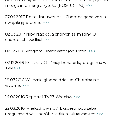
06.09.2017 Są wiecznie głodni – ich ciało nie wysyła do
mózgu informacji o sytości [POSŁUCHAJ]
>>>
27.04.2017 Polsat Interwencja – Choroba genetyczna
uwięziła ją w domu
>>>
02.03.2017 Niby rzadkie, a chorych są miliony. O
chorobach rzadkich
>>>
08.12.2016 Program Obserwator (od 12min)
>>>
02.12.2016 10-latka z Oleśnicy bohaterką programu w
TVP
>>>
19.07.2016 Wiecznie głodne dziecko. Choroba nie
wybiera.
>>>
14.06.2016 Reportaż TVP3 Wrocław
>>>
22.03.2016 rynekzdrowia.pl/ Eksperci: potrzeba
uregulowań ws. chorób rzadkich i ultrarzadkich
>>>