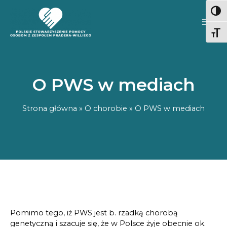
Przeskocz
WYS
do
treści
ZMI
O PWS w mediach
Strona główna
»
O chorobie
»
O PWS w mediach
Pomimo tego, iż PWS jest b. rzadką chorobą
genetyczną i szacuje się, że w Polsce żyje obecnie ok.