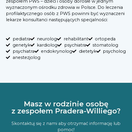
zespołem PWS – dzieci i osoby dorosłe w jednym
wyznaczonym ośrodku zdrowia w Polsce. Do leczenia
profilaktycznego osób z PWS powinni być wyznaczeni
lekarze konsultanci następujących specjalności:
pediatra
neurolog
rehabilitant
ortopeda
genetyk
kardiolog
psychiatra
stomatolog
psychiatra
endokrynolog
dietetyk
psycholog
anestezjolog
Masz w rodzinie osobę
z zespołem Pradera-Williego?
Skontaktuj się z nami aby otrzymać informację lub
pomoc!