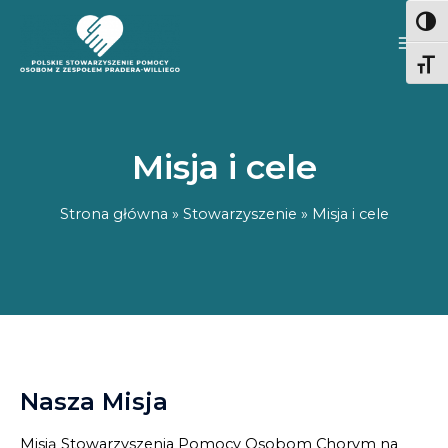
Przeskocz
WYS
do
treści
ZMI
Misja i cele
Strona główna
»
Stowarzyszenie
»
Misja i cele
Nasza Misja
Misją Stowarzyszenia Pomocy Osobom Chorym na